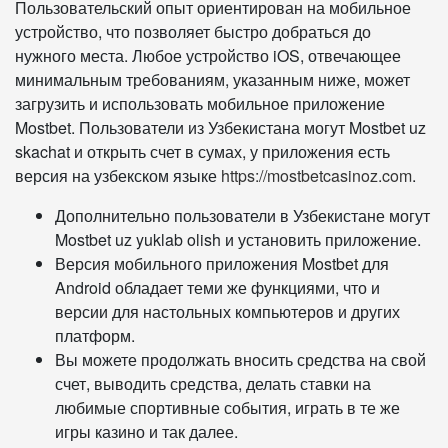
Пользовательский опыт ориентирован на мобильное
устройство, что позволяет быстро добраться до
нужного места. Любое устройство iOS, отвечающее
минимальным требованиям, указанным ниже, может
загрузить и использовать мобильное приложение
Mostbet. Пользователи из Узбекистана могут Mostbet uz
skachat и открыть счет в сумах, у приложения есть
версия на узбекском языке
https://mostbetcasinoz.com
.
Дополнительно пользователи в Узбекистане могут
Mostbet uz yuklab olish и установить приложение.
Версия мобильного приложения Mostbet для
Android обладает теми же функциями, что и
версии для настольных компьютеров и других
платформ.
Вы можете продолжать вносить средства на свой
счет, выводить средства, делать ставки на
любимые спортивные события, играть в те же
игры казино и так далее.