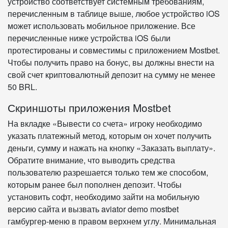
устройство соответствует системным требованиям,
перечисленным в таблице выше, любое устройство iOS
может использовать мобильное приложение. Все
перечисленные ниже устройства iOS были
протестированы и совместимы с приложением Mostbet.
Чтобы получить право на бонус, вы должны внести на
свой счет криптовалютный депозит на сумму не менее
50 BRL.
Скриншоты приложения Mostbet
На вкладке «Вывести со счета» игроку необходимо
указать платежный метод, которым он хочет получить
деньги, сумму и нажать на кнопку «Заказать выплату».
Обратите внимание, что выводить средства
пользователю разрешается только тем же способом,
которым ранее был пополнен депозит. Чтобы
установить софт, необходимо зайти на мобильную
версию сайта и вызвать aviator demo mostbet
гамбургер-меню в правом верхнем углу. Минимальная