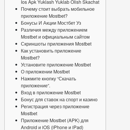
Ios Apk Yuklash Yuklab Olish Skachat
Почему стоит выбрать мобильное
приложение Mostbet?
Бонусы И Акции Мостбет Уз
Различия между приложением
Mostbet и официальным сайтом
Скриншоты приложения Mostbet
Как установить приложение
Mostbet?
Установите приложение Mostbet
О приложении Mostbet
Нажмите кнопку “Скачать
приложение”.
Вход в приложение Mostbet
Бонус для ставок на спорт и казино
Регистрация через приложение
Mostbet
Приложение Mostbet (APK) для
Android и iOS (iPhone и iPad)