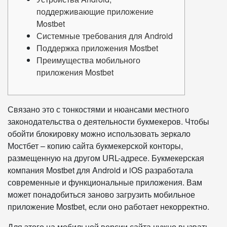
поддерживающие приложение
Mostbet
Системные требования для Android
Поддержка приложения Mostbet
Преимущества мобильного
приложения Mostbet
Связано это с тонкостями и нюансами местного
законодательства о деятельности букмекеров. Чтобы
обойти блокировку можно использовать зеркало
Мостбет – копию сайта букмекерской конторы,
размещенную на другом URL-адресе. Букмекерская
компания Mostbet для Android и iOS разработала
современные и функциональные приложения. Вам
может понадобиться заново загрузить мобильное
приложение Mostbet, если оно работает некорректно.
Для этого на мобильной версии сайта нужно вызвать