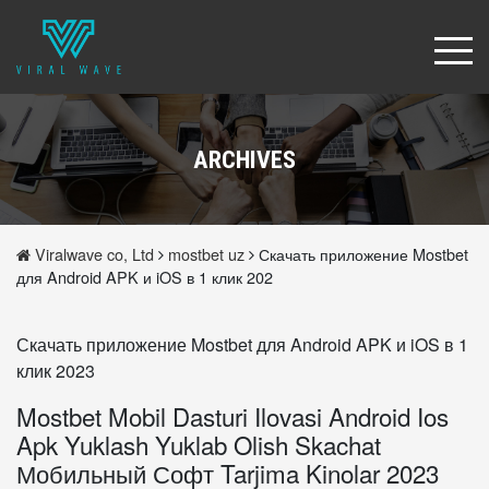
ARCHIVES
Viralwave co, Ltd
mostbet uz
Скачать приложение Mostbet
для Android APK и iOS в 1 клик 202
Скачать приложение Mostbet для Android APK и iOS в 1
клик 2023
Mostbet Mobil Dasturi Ilovasi Android Ios
Apk Yuklash Yuklab Olish Skachat
Мобильный Софт Tarjima Kinolar 2023