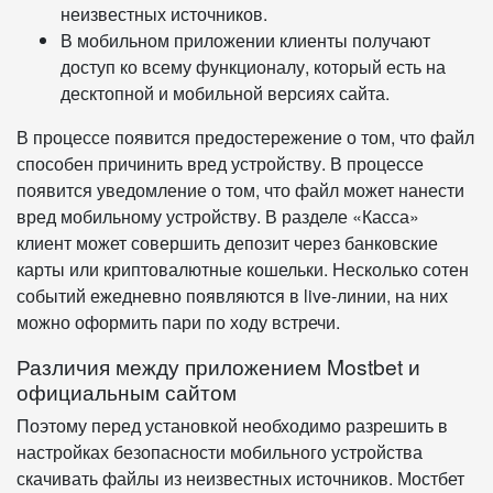
неизвестных источников.
В мобильном приложении клиенты получают
доступ ко всему функционалу, который есть на
десктопной и мобильной версиях сайта.
В процессе появится предостережение о том, что файл
способен причинить вред устройству. В процессе
появится уведомление о том, что файл может нанести
вред мобильному устройству. В разделе «Касса»
клиент может совершить депозит через банковские
карты или криптовалютные кошельки. Несколько сотен
событий ежедневно появляются в live-линии, на них
можно оформить пари по ходу встречи.
Различия между приложением Mostbet и
официальным сайтом
Поэтому перед установкой необходимо разрешить в
настройках безопасности мобильного устройства
скачивать файлы из неизвестных источников. Мостбет