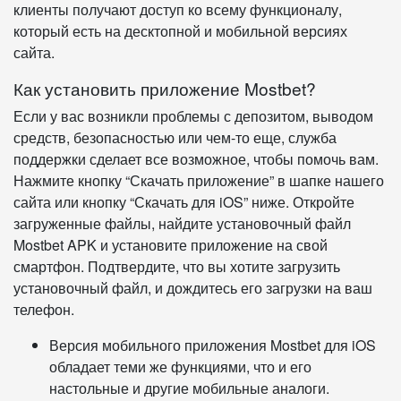
клиенты получают доступ ко всему функционалу,
который есть на десктопной и мобильной версиях
сайта.
Как установить приложение Mostbet?
Если у вас возникли проблемы с депозитом, выводом
средств, безопасностью или чем-то еще, служба
поддержки сделает все возможное, чтобы помочь вам.
Нажмите кнопку “Скачать приложение” в шапке нашего
сайта или кнопку “Скачать для iOS” ниже. Откройте
загруженные файлы, найдите установочный файл
Mostbet APK и установите приложение на свой
смартфон. Подтвердите, что вы хотите загрузить
установочный файл, и дождитесь его загрузки на ваш
телефон.
Версия мобильного приложения Mostbet для iOS
обладает теми же функциями, что и его
настольные и другие мобильные аналоги.