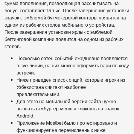
сумма пополнения, позволяющая рассчитывать на
бонус, составляет 15 тыс. После завершения установки
значок с эмблемой букмекерской конторы появится на
одном из рабочих столов мобильного устройства.
После завершения установки ярлык с эмблемой
беттинговой компании появится на одном из рабочих
столов.
Несколько сотен событий ежедневно появляются
в live-линии, на них можно оформить пари по ходу
встречи.
Ниже приведен список опций, которые игроки из
Узбекистана считают наиболее
привлекательными.
Для этого на мобильной версии сайта нужно
вызвать гамбургер-меню и кликнуть на значок
Android.
Приложение Mostbet было протестировано и
функционирует на перечисленных ниже