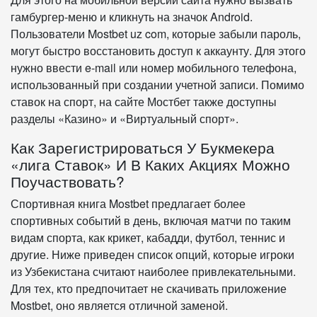
гамбургер-меню и кликнуть на значок Android.
Пользователи Mostbet uz com, которые забыли пароль,
могут быстро восстановить доступ к аккаунту. Для этого
нужно ввести e-mail или номер мобильного телефона,
использованный при создании учетной записи. Помимо
ставок на спорт, на сайте Мостбет также доступны
разделы «Казино» и «Виртуальный спорт».
Как Зарегистрироваться У Букмекера
«лига Ставок» И В Каких Акциях Можно
Поучаствовать?
Спортивная книга Mostbet предлагает более
спортивных событий в день, включая матчи по таким
видам спорта, как крикет, кабадди, футбол, теннис и
другие. Ниже приведен список опций, которые игроки
из Узбекистана считают наиболее привлекательными.
Для тех, кто предпочитает не скачивать приложение
Mostbet, оно является отличной заменой.