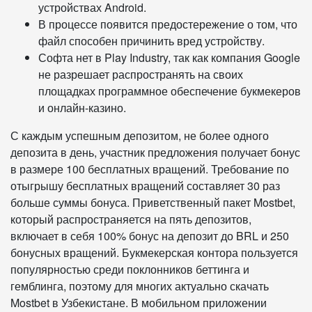
устройствах Android.
В процессе появится предостережение о том, что
файл способен причинить вред устройству.
Софта нет в Play Industry, так как компания Google
не разрешает распространять на своих
площадках программное обеспечение букмекеров
и онлайн-казино.
С каждым успешным депозитом, не более одного
депозита в день, участник предложения получает бонус
в размере 100 бесплатных вращений. Требование по
отыгрышу бесплатных вращений составляет 30 раз
больше суммы бонуса. Приветственный пакет Mostbet,
который распространяется на пять депозитов,
включает в себя 100% бонус на депозит до BRL и 250
бонусных вращений. Букмекерская контора пользуется
популярностью среди поклонников беттинга и
гемблинга, поэтому для многих актуально скачать
Mostbet в Узбекистане. В мобильном приложении