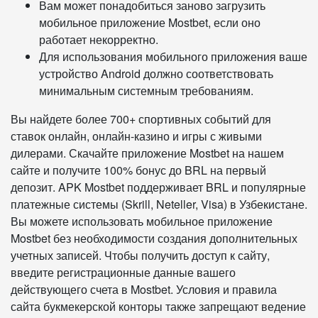
Вам может понадобиться заново загрузить
мобильное приложение Mostbet, если оно
работает некорректно.
Для использования мобильного приложения ваше
устройство Android должно соответствовать
минимальным системным требованиям.
Вы найдете более 700+ спортивных событий для
ставок онлайн, онлайн-казино и игры с живыми
дилерами. Скачайте приложение Mostbet на нашем
сайте и получите 100% бонус до BRL на первый
депозит. APK Mostbet поддерживает BRL и популярные
платежные системы (Skrill, Neteller, Visa) в Узбекистане.
Вы можете использовать мобильное приложение
Mostbet без необходимости создания дополнительных
учетных записей. Чтобы получить доступ к сайту,
введите регистрационные данные вашего
действующего счета в Mostbet. Условия и правила
сайта букмекерской конторы также запрещают ведение