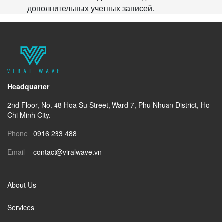
дополнительных учетных записей.
Headquarter
2nd Floor
, No. 48 Hoa Su Street, Ward 7, Phu Nhuan District, Ho
Chi Minh City.
Phone
0916 233 488
Email
contact@viralwave.vn
About Us
Services