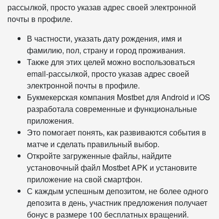
рассылкой, просто указав адрес своей электронной
почты в профиле.
В частности, указать дату рождения, имя и
фамилию, пол, страну и город проживания.
Также для этих целей можно воспользоваться
email-рассылкой, просто указав адрес своей
электронной почты в профиле.
Букмекерская компания Mostbet для Android и iOS
разработала современные и функциональные
приложения.
Это помогает понять, как развиваются события в
матче и сделать правильный выбор.
Откройте загруженные файлы, найдите
установочный файл Mostbet APK и установите
приложение на свой смартфон.
С каждым успешным депозитом, не более одного
депозита в день, участник предложения получает
бонус в размере 100 бесплатных вращений.