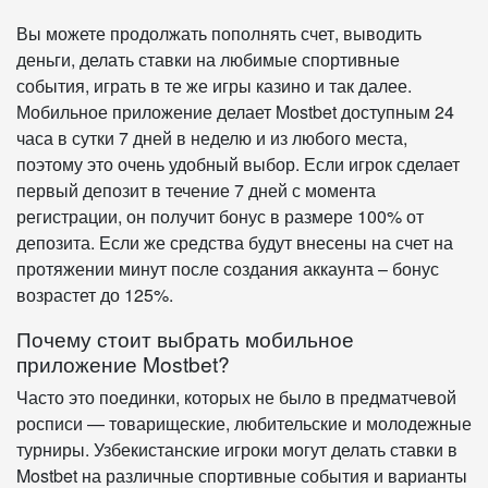
Вы можете продолжать пополнять счет, выводить
деньги, делать ставки на любимые спортивные
события, играть в те же игры казино и так далее.
Мобильное приложение делает Mostbet доступным 24
часа в сутки 7 дней в неделю и из любого места,
поэтому это очень удобный выбор. Если игрок сделает
первый депозит в течение 7 дней с момента
регистрации, он получит бонус в размере 100% от
депозита. Если же средства будут внесены на счет на
протяжении минут после создания аккаунта – бонус
возрастет до 125%.
Почему стоит выбрать мобильное
приложение Mostbet?
Часто это поединки, которых не было в предматчевой
росписи — товарищеские, любительские и молодежные
турниры. Узбекистанские игроки могут делать ставки в
Mostbet на различные спортивные события и варианты