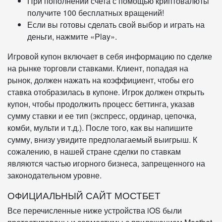
При пополнении счета с помощью криптовалюты
получите 100 бесплатных вращений!
Если вы готовы сделать свой выбор и играть на
деньги, нажмите «Play».
Игровой купон включает в себя информацию по сделке
на рынке торговли ставками. Клиент, попадая на
рынок, должен нажать на коэффициент, чтобы его
ставка отобразилась в купоне. Игрок должен открыть
купон, чтобы продолжить процесс беттинга, указав
сумму ставки и ее тип (экспресс, ординар, цепочка,
комби, мульти и т.д.). После того, как вы напишите
сумму, внизу увидите предполагаемый выигрыш. К
сожалению, в нашей стране сделки по ставкам
являются частью игорного бизнеса, запрещенного на
законодательном уровне.
ОФИЦИАЛЬНЫЙ САЙТ МОСТБЕТ
Все перечисленные ниже устройства iOS были