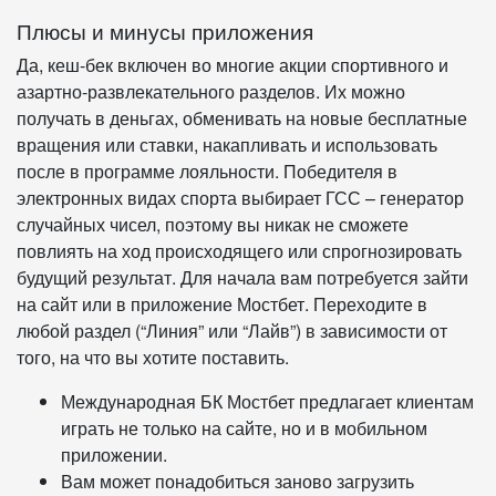
Плюсы и минусы приложения
Да, кеш-бек включен во многие акции спортивного и
азартно-развлекательного разделов. Их можно
получать в деньгах, обменивать на новые бесплатные
вращения или ставки, накапливать и использовать
после в программе лояльности. Победителя в
электронных видах спорта выбирает ГСС – генератор
случайных чисел, поэтому вы никак не сможете
повлиять на ход происходящего или спрогнозировать
будущий результат. Для начала вам потребуется зайти
на сайт или в приложение Мостбет. Переходите в
любой раздел (“Линия” или “Лайв”) в зависимости от
того, на что вы хотите поставить.
Международная БК Мостбет предлагает клиентам
играть не только на сайте, но и в мобильном
приложении.
Вам может понадобиться заново загрузить