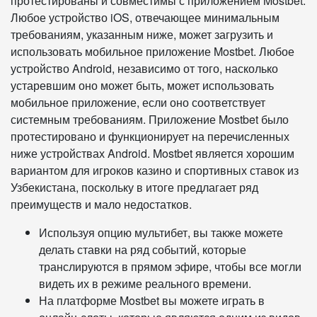
протестированы и совместимы с приложением Mostbet.
Любое устройство iOS, отвечающее минимальным
требованиям, указанным ниже, может загрузить и
использовать мобильное приложение Mostbet. Любое
устройство Android, независимо от того, насколько
устаревшим оно может быть, может использовать
мобильное приложение, если оно соответствует
системным требованиям. Приложение Mostbet было
протестировано и функционирует на перечисленных
ниже устройствах Android. Mostbet является хорошим
вариантом для игроков казино и спортивных ставок из
Узбекистана, поскольку в итоге предлагает ряд
преимуществ и мало недостатков.
Используя опцию мультибет, вы также можете
делать ставки на ряд событий, которые
транслируются в прямом эфире, чтобы все могли
видеть их в режиме реального времени.
На платформе Mostbet вы можете играть в