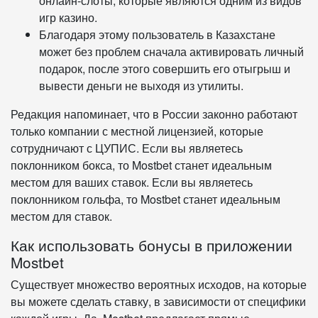
онлайн-слоты, которые являются одним из видов
игр казино.
Благодаря этому пользователь в Казахстане
может без проблем сначала активировать личный
подарок, после этого совершить его отыгрыш и
вывести деньги не выходя из утилиты.
Редакция напоминает, что в России законно работают
только компании с местной лицензией, которые
сотрудничают с ЦУПИС. Если вы являетесь
поклонником бокса, то Mostbet станет идеальным
местом для ваших ставок. Если вы являетесь
поклонником гольфа, то Mostbet станет идеальным
местом для ставок.
Как использовать бонусы в приложении
Mostbet
Существует множество вероятных исходов, на которые
вы можете сделать ставку, в зависимости от специфики