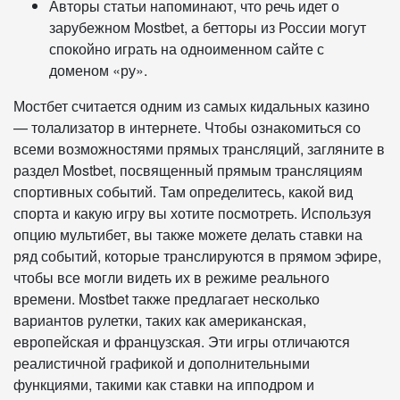
Авторы статьи напоминают, что речь идет о
зарубежном Mostbet, а бетторы из России могут
спокойно играть на одноименном сайте с
доменом «ру».
Мостбет считается одним из самых кидальных казино
— толализатор в интернете. Чтобы ознакомиться со
всеми возможностями прямых трансляций, загляните в
раздел Mostbet, посвященный прямым трансляциям
спортивных событий. Там определитесь, какой вид
спорта и какую игру вы хотите посмотреть. Используя
опцию мультибет, вы также можете делать ставки на
ряд событий, которые транслируются в прямом эфире,
чтобы все могли видеть их в режиме реального
времени. Mostbet также предлагает несколько
вариантов рулетки, таких как американская,
европейская и французская. Эти игры отличаются
реалистичной графикой и дополнительными
функциями, такими как ставки на ипподром и