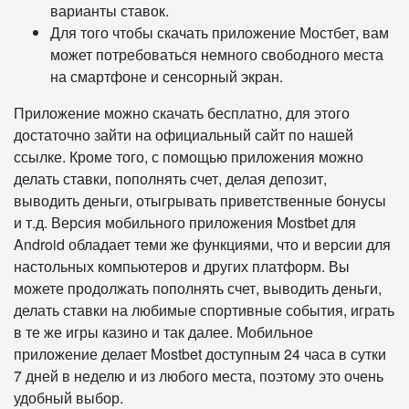
варианты ставок.
Для того чтобы скачать приложение Мостбет, вам
может потребоваться немного свободного места
на смартфоне и сенсорный экран.
Приложение можно скачать бесплатно, для этого
достаточно зайти на официальный сайт по нашей
ссылке. Кроме того, с помощью приложения можно
делать ставки, пополнять счет, делая депозит,
выводить деньги, отыгрывать приветственные бонусы
и т.д. Версия мобильного приложения Mostbet для
Android обладает теми же функциями, что и версии для
настольных компьютеров и других платформ. Вы
можете продолжать пополнять счет, выводить деньги,
делать ставки на любимые спортивные события, играть
в те же игры казино и так далее. Мобильное
приложение делает Mostbet доступным 24 часа в сутки
7 дней в неделю и из любого места, поэтому это очень
удобный выбор.