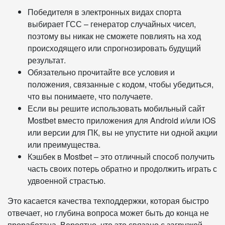
Победителя в электронных видах спорта
выбирает ГСС – генератор случайных чисел,
поэтому вы никак не сможете повлиять на ход
происходящего или спрогнозировать будущий
результат.
Обязательно прочитайте все условия и
положения, связанные с кодом, чтобы убедиться,
что вы понимаете, что получаете.
Если вы решите использовать мобильный сайт
Mostbet вместо приложения для Android и/или iOS
или версии для ПК, вы не упустите ни одной акции
или преимущества.
Кэшбек в Mostbet – это отличный способ получить
часть своих потерь обратно и продолжить играть с
удвоенной страстью.
Это касается качества техподдержки, которая быстро
отвечает, но глубина вопроса может быть до конца не
проработана. Вероятно, что это связано с загрузкой