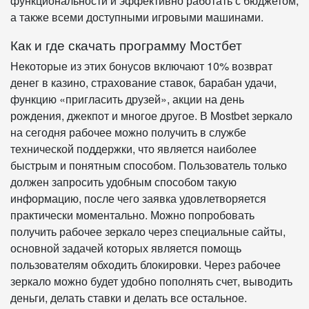
функциональности и эффективно работать с бюджетом,
а также всеми доступными игровыми машинами.
Как и где скачать программу Мостбет
Некоторые из этих бонусов включают 10% возврат
денег в казино, страхование ставок, барабан удачи,
функцию «пригласить друзей», акции на день
рождения, джекпот и многое другое. В Mostbet зеркало
на сегодня рабочее можно получить в службе
технической поддержки, что является наиболее
быстрым и понятным способом. Пользователь только
должен запросить удобным способом такую
информацию, после чего заявка удовлетворяется
практически моментально. Можно попробовать
получить рабочее зеркало через специальные сайты,
основной задачей которых является помощь
пользователям обходить блокировки. Через рабочее
зеркало можно будет удобно пополнять счет, выводить
деньги, делать ставки и делать все остальное.