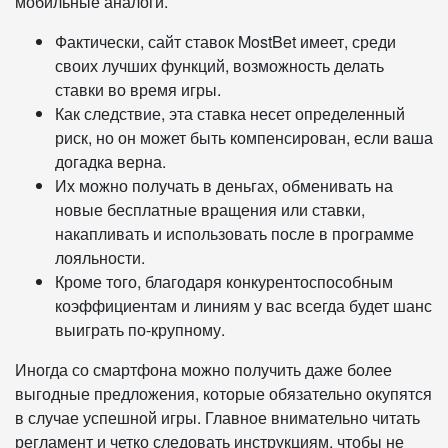
мобильные аналоги.
Фактически, сайт ставок MostBet имеет, среди
своих лучших функций, возможность делать
ставки во время игры.
Как следствие, эта ставка несет определенный
риск, но он может быть компенсирован, если ваша
догадка верна.
Их можно получать в деньгах, обменивать на
новые бесплатные вращения или ставки,
накапливать и использовать после в программе
лояльности.
Кроме того, благодаря конкурентоспособным
коэффициентам и линиям у вас всегда будет шанс
выиграть по-крупному.
Иногда со смартфона можно получить даже более
выгодные предложения, которые обязательно окупятся
в случае успешной игры. Главное внимательно читать
регламент и четко следовать инструкциям, чтобы не