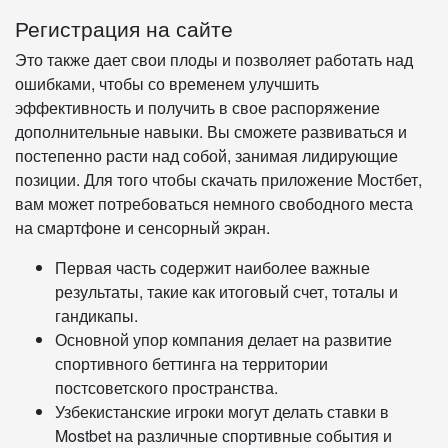
Регистрация на сайте
Это также дает свои плоды и позволяет работать над
ошибками, чтобы со временем улучшить
эффективность и получить в свое распоряжение
дополнительные навыки. Вы сможете развиваться и
постепенно расти над собой, занимая лидирующие
позиции. Для того чтобы скачать приложение Мостбет,
вам может потребоваться немного свободного места
на смартфоне и сенсорный экран.
Первая часть содержит наиболее важные
результаты, такие как итоговый счет, тоталы и
гандикапы.
Основной упор компания делает на развитие
спортивного беттинга на территории
постсоветского пространства.
Узбекистанские игроки могут делать ставки в
Mostbet на различные спортивные события и