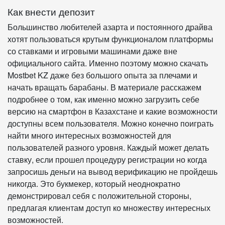
Как внести депозит
Большинство любителей азарта и постоянного драйва
хотят пользоваться крутым функционалом платформы
со ставками и игровыми машинами даже вне
официального сайта. Именно поэтому можно скачать
Mostbet KZ даже без большого опыта за плечами и
начать вращать барабаны. В материале расскажем
подробнее о том, как именно можно загрузить себе
версию на смартфон в Казахстане и какие возможности
доступны всем пользователя. Можно конечно поиграть
найти много интересных возможностей для
пользователей разного уровня. Каждый может делать
ставку, если прошел процедуру регистрации но когда
запросишь деньги на вывод верификацию не пройдешь
никогда. Это букмекер, который неоднократно
демонстрировал себя с положительной стороны,
предлагая клиентам доступ ко множеству интересных
возможностей.