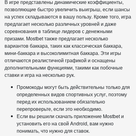
В игре представлены динамические коэффициенты,
позволяющие быстро увеличить выигрыш, если шансы
на успех складываются в вашу пользу. Кроме того, игра
предлагает несколько различных уровней и даже
соревнования в таблице лидеров с денежными
призами. Mostbet также предлагает несколько
вариантов баккара, таких как классическая баккара,
мини-баккара и высоколимитная баккара. Эти игры
отличаются реалистичной графикой и оснащены
дополнительными функциями, такими как побочные
ставки и игра на несколько рук.
Промокоды могут быть действительны только для
определенных видов спортивных услуг, поэтому
перед их использованием обязательно
перепроверьте, если это необходимо.
Если вы решили скачать приложение Mostbet и
установить его на свой Android, вам нужно
понимать, что нужно для ставок.