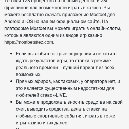
100 или 125 процентов на первый депозит и 250
фриспинов для возможности играть в казино. Вы
можете бесплатно скачать приложение Mostbet для
Android и iOS на нашем официальном сайте. На
платформе Mostbet вы можете играть в онлайн-слоты,
которые являются одним из видов игр казино
https://mostbetsitez.com
.
Если вы любите острые ощущения и не хотите
ждать результатов игры, то ставки в режиме
реального времени – лучший вариант из всех
возможных.
Прямых эфиров, как таковых, у оператора нет, и
это является существенным недостатком для
любителей ставок-LIVE.
Вы можете продолжать вносить средства на свой
счет, выводить средства, делать ставки на
любимые спортивные события, играть в те же
игры казино и так далее.