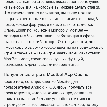
попасть с главной страницы, показывает все текущие
живые события, на которые вы можете делать ставки.
Что касается живых вариантов, вы также можете
сыграть в некоторые живые игры, такие как нарды, 6+
покер, колесо фортуны, и живые казино, такие как
Craps, Lightning Roulette и Monopoly. MostBet —
молодая гемблинг-компания, работающая в сфере
ставок на спорт и киберспорт. Он гордится тем, что
имеет самые высокие коэффициенты на предматчевые
игры, а также на живые игры. Фактически, сайт ставок
MostBet имеет, среди своих лучших функций,
возможность делать ставки во время игры.
Популярные игры в Mostbet App Casino
Кроме того, есть приложение MostBet для
пользователей Android и iOS, чтобы получать все
преимущества, которые компания предоставляет
прямо на ваше мобильное устройство. Активные
игроки должны воспользоваться этой акцией, потому