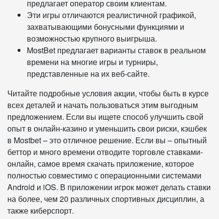
предлагает оператор своим клиентам.
Эти игры отличаются реалистичной графикой,
захватывающими бонусными функциями и
возможностью крупного выигрыша.
MostBet предлагает варианты ставок в реальном
времени на многие игры и турниры,
представленные на их веб-сайте.
Читайте подробные условия акции, чтобы быть в курсе
всех деталей и начать пользоваться этим выгодным
предложением. Если вы ищете способ улучшить свой
опыт в онлайн-казино и уменьшить свои риски, кэшбек
в Mostbet – это отличное решение. Если вы – опытный
беттор и много времени отводите торговле ставками-
онлайн, самое время скачать приложение, которое
полностью совместимо с операционными системами
Android и iOS. В приложении игрок может делать ставки
на более, чем 20 различных спортивных дисциплин, а
также киберспорт.