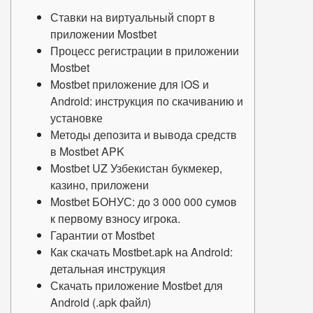
Ставки на виртуальный спорт в
приложении Mostbet
Процесс регистрации в приложении
Mostbet
Mostbet приложение для iOS и
Android: инструкция по скачиванию и
установке
Методы депозита и вывода средств
в Mostbet APK
Mostbet UZ Узбекистан букмекер,
казино, приложени
Mostbet БОНУС: до 3 000 000 сумов
к первому взносу игрока.
Гарантии от Mostbet
Как скачать Mostbet.apk на Android:
детальная инструкция
Скачать приложение Mostbet для
Android (.apk файл)