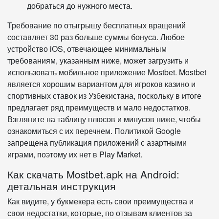
добраться до нужного места.
Требование по отыгрышу бесплатных вращений
составляет 30 раз больше суммы бонуса. Любое
устройство iOS, отвечающее минимальным
требованиям, указанным ниже, может загрузить и
использовать мобильное приложение Mostbet. Mostbet
является хорошим вариантом для игроков казино и
спортивных ставок из Узбекистана, поскольку в итоге
предлагает ряд преимуществ и мало недостатков.
Взгляните на таблицу плюсов и минусов ниже, чтобы
ознакомиться с их перечнем. Политикой Google
запрещена публикация приложений с азартными
играми, поэтому их нет в Play Market.
Как скачать Mostbet.apk на Android:
детальная инструкция
Как видите, у букмекера есть свои преимущества и
свои недостатки, которые, по отзывам клиентов за