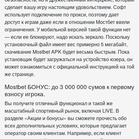
сделает вашу игру настоящим удовольствием. Софт
использует подключение по прокси, поэтому дает
доступ к играм даже если в отношении Мостбет ввели
ограничения. У мобильной версией такой функции нет
— если ее блокируют, надо искать зеркало. Поскольку
установочный файл имеет вес примерно 5 мегабайт,
скачивание Mostbet APK будет весьма быстрым. Пока
установщик будет загружаться на устройство юзера, он
может ознакомиться с официальной инструкцией на той
же странице.
Mostbet БОНУС: до 3 000 000 сумов к первому
взносу игрока.
Вы получите отличный функционал и такой же
масштабный спортивный рынок, включая LIVE. В
разделе «Акции и бонусы» вы сможете прочесть обо
всех дополнительных условиях, которые предлагает
оператор своим клиентам. Например, если клиент