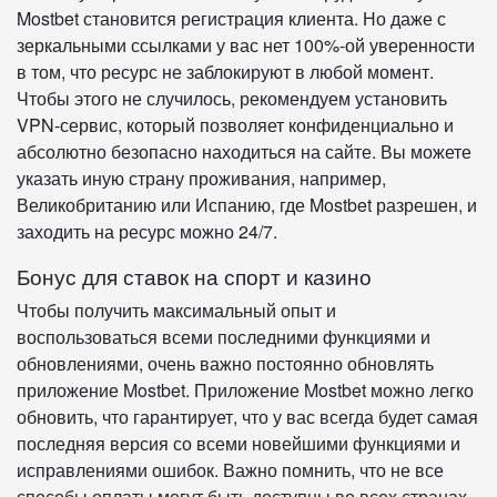
Mostbet становится регистрация клиента. Но даже с
зеркальными ссылками у вас нет 100%-ой уверенности
в том, что ресурс не заблокируют в любой момент.
Чтобы этого не случилось, рекомендуем установить
VPN-сервис, который позволяет конфиденциально и
абсолютно безопасно находиться на сайте. Вы можете
указать иную страну проживания, например,
Великобританию или Испанию, где Mostbet разрешен, и
заходить на ресурс можно 24/7.
Бонус для ставок на спорт и казино
Чтобы получить максимальный опыт и
воспользоваться всеми последними функциями и
обновлениями, очень важно постоянно обновлять
приложение Mostbet. Приложение Mostbet можно легко
обновить, что гарантирует, что у вас всегда будет самая
последняя версия со всеми новейшими функциями и
исправлениями ошибок. Важно помнить, что не все
способы оплаты могут быть доступны во всех странах