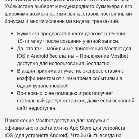
Узбекистана выберет международного букмекера с его
широкими возможностями рынка ставок, постоянными
бонусам и многочисленными видами транзакций.
Букмекер предлагает внести депозит в течение
15-ти минут после создания учетной записи.
Да, это так – мобильные приложения Mostbet для
iOS и Android бесплатны – Приложение Mostbet
доступно для использования бесплатно.
В акции принимают участие экспресс-ставки с
коэффициентом от 1,40 и тремя событиями в
одном купоне mostbet.
Во-первых, с ее помощью игрок получает
стабильный доступ к ставкам, даже если основной
сайт недоступен.
Приложение Mostbet доступно для загрузки с
официального сайта или из App Store для устройств
iOS (для устройств Android). Чтобы быть всегда на