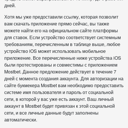
дней.
Хотя мы уже предоставили ссылку, которая позволит
вам скачать приложение прямо сейчас, вы также
можете найти его на официальном сайте платформы
для ставок. Если устройство соответствует системным
требованиям, перечисленным в таблице выше, любое
устройство iOS может использовать мобильное
приложение. Все перечисленные ниже устройства iOS
были протестированы и совместимы с приложением
Mostbet. Данное предложение действует в течение 7
дней с момента создания аккаунта. Для авторизации на
сайте букмекера Mostbet вам необходимо предоставить
системе имя пользователя и пароль от социальной
сети, в которой у вас уже есть аккаунт. Ваш личный
аккаунт в Mostbet будет привязан к этой социальной
сети, и все личные данные будут заполнены
автоматически.