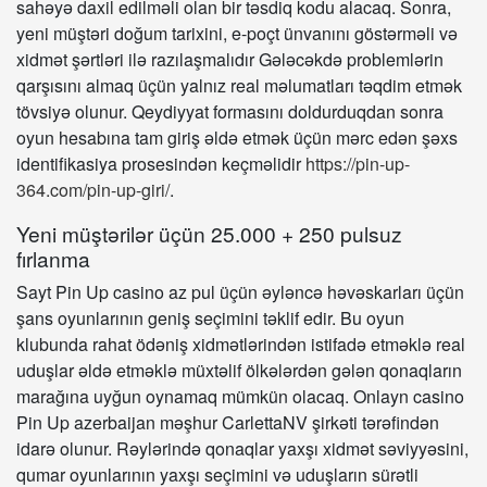
sahəyə daxil edilməli olan bir təsdiq kodu alacaq. Sonra,
yeni müştəri doğum tarixini, e-poçt ünvanını göstərməli və
xidmət şərtləri ilə razılaşmalıdır Gələcəkdə problemlərin
qarşısını almaq üçün yalnız real məlumatları təqdim etmək
tövsiyə olunur. Qeydiyyat formasını doldurduqdan sonra
oyun hesabına tam giriş əldə etmək üçün mərc edən şəxs
identifikasiya prosesindən keçməlidir
https://pin-up-
364.com/pin-up-giri/
.
Yeni müştərilər üçün 25.000 + 250 pulsuz
fırlanma
Sayt Pin Up casino az pul üçün əyləncə həvəskarları üçün
şans oyunlarının geniş seçimini təklif edir. Bu oyun
klubunda rahat ödəniş xidmətlərindən istifadə etməklə real
uduşlar əldə etməklə müxtəlif ölkələrdən gələn qonaqların
marağına uyğun oynamaq mümkün olacaq. Onlayn casino
Pin Up azerbaijan məşhur CarlettaNV şirkəti tərəfindən
idarə olunur. Rəylərində qonaqlar yaxşı xidmət səviyyəsini,
qumar oyunlarının yaxşı seçimini və uduşların sürətli