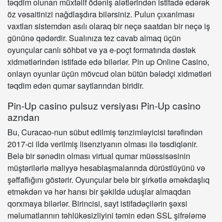
təqdim olunan müxtəlif ödəniş alətlərindən istifadə edərək
öz vəsaitinizi nağdlaşdıra bilərsiniz. Pulun çıxarılması
vaxtları sistemdən asılı olaraq bir neçə saatdan bir neçə iş
gününə qədərdir. Sualınıza tez cavab almaq üçün
oyunçular canlı söhbət və ya e-poçt formatında dəstək
xidmətlərindən istifadə edə bilərlər. Pin up Online Casino,
onlayn oyunlar üçün mövcud olan bütün bələdçi xidmətləri
təqdim edən qumar saytlarından biridir.
Pin-Up casino pulsuz versiyası Pin-Up casino
azndan
Bu, Curacao-nun sübut edilmiş tənzimləyicisi tərəfindən
2017-ci ildə verilmiş lisenziyanın olması ilə təsdiqlənir.
Belə bir sənədin olması virtual qumar müəssisəsinin
müştərilərlə maliyyə hesablaşmalarında dürüstlüyünü və
şəffaflığını göstərir. Oyunçular belə bir şirkətlə əməkdaşlıq
etməkdən və hər hansı bir şəkildə uduşlar almaqdan
qorxmaya bilərlər. Birincisi, sayt istifadəçilərin şəxsi
məlumatlarının təhlükəsizliyini təmin edən SSL şifrələmə