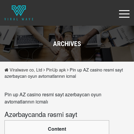
ARCHIVES
Viralwave co, Ltd
PinUp apk
Pin up AZ casino resmi sayt
azerbaycan oyun avtomatlarının icmal
Pin up AZ casino resmi sayt azerbaycan oyun
avtomatlarının icmalı
Azərbaycanda rəsmi sayt
Content