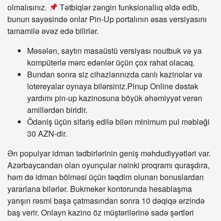
olmalısınız.
Tətbiqlər zəngin funksionallıq əldə edib,
bunun sayəsində onlar Pin-Up portalının əsas versiyasını
tamamilə əvəz edə bilirlər.
Məsələn, saytın masaüstü versiyası noutbuk və ya
kompüterlə mərc edənlər üçün çox rahat olacaq.
Bundan sonra siz cihazlarınızda canlı kazinolar və
lotereyalar oynaya bilərsiniz.Pinup Online dəstək
yardımı pin-up kazinosuna böyük əhəmiyyət verən
amillərdən biridir.
Ödəniş üçün sifariş edilə bilən minimum pul məbləği
30 AZN-dir.
Ən populyar idman tədbirlərinin geniş məhdudiyyətləri var.
Azərbaycandan olan oyunçular nəinki proqramı quraşdıra,
həm də idman bölməsi üçün təqdim olunan bonuslardan
yararlana bilərlər. Bukmeker kontorunda hesablaşma
yarışın rəsmi başa çatmasından sonra 10 dəqiqə ərzində
baş verir. Onlayn kazino öz müştərilərinə sadə şərtləri