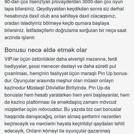
90-dan çox lisenziyalı provayderdən 3000-dən çox oyun
tapa bilərsiniz. Qeydiyyatdan keçdikdən sonra siz dərhal
hesabınıza daxil olub ana səhifəyə daxil olacaqsınız,
oradan istədiyiniz bölməyə keçib qumara başlaya
bilərsiniz. İstifadəçilərin doğrulama sorğuları bir neçə saat
ərzində işlənir.
Bonusu necə əldə etmək olar
VIP-lər üçün üstünlüklər daha əlverişli məzənnə, fərdi
hədiyyələr, şəxsi menecer dəstəyi və daha sürətli pul
çıxarılması, həmçinin fəaliyyət üçün maraqlı Pin Up bonus-
dur. Oyunçular arasında məşhur olan müasir onlayn
kazinodur Müstəqil Dövlətlər Birliyində. Pin Up-da
bonuslar həm hesab yaratarkən həm yeni başlayanlar, həm
də kazino platforması ilə əməkdaşlıq zamanı mövcud
müştərilər üçün mövcuddur. Bu yazıda biz cari bonuslar
haqqında danışacağıq, onları almaq şərtlərini nəzərdən
keçirəcəyik və mərclərin həyata keçirildiyi qaydaları təhlil
edəcəyik. Onların köməyi ilə oyunçular qazanmaq