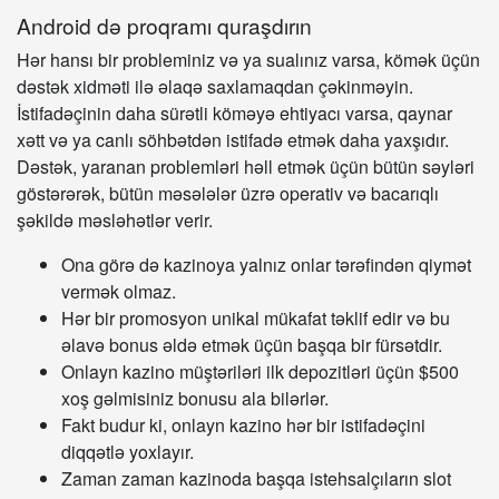
Android də proqramı quraşdırın
Hər hansı bir probleminiz və ya sualınız varsa, kömək üçün
dəstək xidməti ilə əlaqə saxlamaqdan çəkinməyin.
İstifadəçinin daha sürətli köməyə ehtiyacı varsa, qaynar
xətt və ya canlı söhbətdən istifadə etmək daha yaxşıdır.
Dəstək, yaranan problemləri həll etmək üçün bütün səyləri
göstərərək, bütün məsələlər üzrə operativ və bacarıqlı
şəkildə məsləhətlər verir.
Ona görə də kazinoya yalnız onlar tərəfindən qiymət
vermək olmaz.
Hər bir promosyon unikal mükafat təklif edir və bu
əlavə bonus əldə etmək üçün başqa bir fürsətdir.
Onlayn kazino müştəriləri ilk depozitləri üçün $500
xoş gəlmisiniz bonusu ala bilərlər.
Fakt budur ki, onlayn kazino hər bir istifadəçini
diqqətlə yoxlayır.
Zaman zaman kazinoda başqa istehsalçıların slot