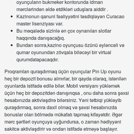
oyunçuların bukmeker kontorunda idman
mərclərindən əldə etdikləri uduşlara aiddir .
Kazinonun qanuni fəaliyyətini təsdiqləyən Curacao
master lisenziyası var.
Bu məqalədə sizinlə ən çox oynanılan slotlar
haqqında danışacağıq.
Bundan sonra,kazino oyunçusu özünü əyləncəli və
qumar oyunundan zövqala biləcəyi bir virtual
qurumdatapacaqdır.
Proqramları quraşdırmaq üçün oyunçular Pin Up oyunu
heç bir depozit bonusu almırlar, bir qayda olaraq, istənilən
oyunlarda istifadə edilə bilər. Mobil versiyanı yükləmək
üçün heç bir depozitdən danışırıqsa , onu daha sonra şəxsi
hesabınızda aktivləşdirə bilərsiniz. Yəni tətbiqi yükləyib
quraşdırmaq, sonra daxil olmaq və şəxsi hesabınızda
bonuslar olan bölmədə mükafatı tapmaq kifayətdir. Əgər
mərc şərtləri oyunçuya uyğundursa, o zaman hədiyyəni
sakitcə aktivləşdirir və ondan istifadə etməyə başlayır.