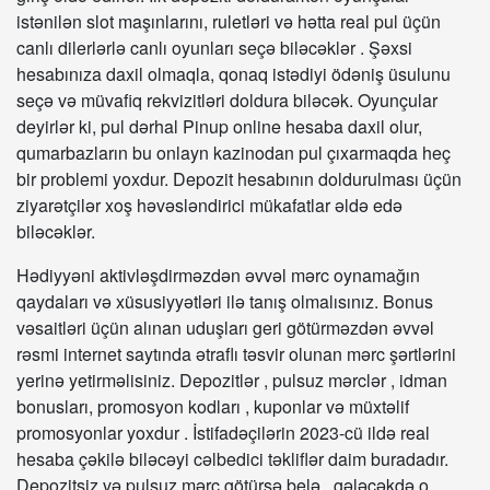
istənilən slot maşınlarını, ruletləri və hətta real pul üçün
canlı dilerlərlə canlı oyunları seçə biləcəklər . Şəxsi
hesabınıza daxil olmaqla, qonaq istədiyi ödəniş üsulunu
seçə və müvafiq rekvizitləri doldura biləcək. Oyunçular
deyirlər ki, pul dərhal Pinup online hesaba daxil olur,
qumarbazların bu onlayn kazinodan pul çıxarmaqda heç
bir problemi yoxdur. Depozit hesabının doldurulması üçün
ziyarətçilər xoş həvəsləndirici mükafatlar əldə edə
biləcəklər.
Hədiyyəni aktivləşdirməzdən əvvəl mərc oynamağın
qaydaları və xüsusiyyətləri ilə tanış olmalısınız. Bonus
vəsaitləri üçün alınan uduşları geri götürməzdən əvvəl
rəsmi internet saytında ətraflı təsvir olunan mərc şərtlərini
yerinə yetirməlisiniz. Depozitlər , pulsuz mərclər , idman
bonusları, promosyon kodları , kuponlar və müxtəlif
promosyonlar yoxdur . İstifadəçilərin 2023-cü ildə real
hesaba çəkilə biləcəyi cəlbedici təkliflər daim buradadır.
Depozitsiz və pulsuz mərc götürsə belə , gələcəkdə o,