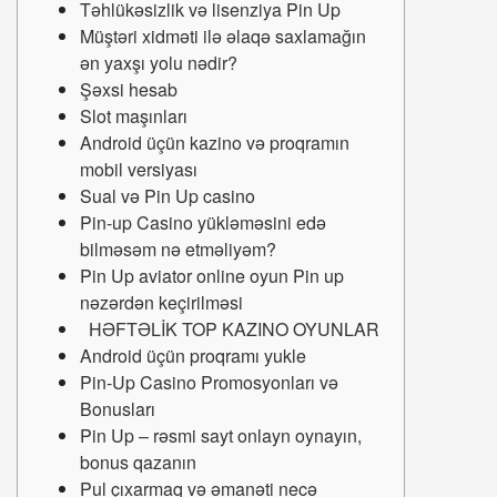
Təhlükəsizlik və lisenziya Pin Up
Müştəri xidməti ilə əlaqə saxlamağın
ən yaxşı yolu nədir?
Şəxsi hesab
Slot maşınları
Android üçün kazino və proqramın
mobil versiyası
Sual və Pin Up casino
Pin-up Casino yükləməsini edə
bilməsəm nə etməliyəm?
Pin Up aviator️ online oyun Pin up
nəzərdən keçirilməsi
​ ​ HƏFTƏLİK TOP KAZINO OYUNLAR​
Android üçün proqramı yukle
Pin-Up Casino Promosyonları və
Bonusları
Pin Up – rəsmi sayt onlayn oynayın,
bonus qazanın
Pul çıxarmaq və əmanəti necə