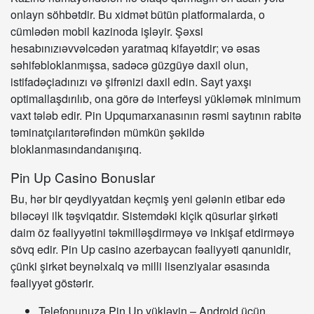
onlayn söhbətdir. Bu xidmət bütün platformalarda, o
cümlədən mobil kazinoda işləyir. Şəxsi
hesabınızıəvvəlcədən yaratmaq kifayətdir; və əsas
səhifəbloklanmışsa, sadəcə güzgüyə daxil olun,
istifadəçiadınızı və şifrənizi daxil edin. Sayt yaxşı
optimallaşdırılıb, ona görə də interfeysi yükləmək minimum
vaxt tələb edir. Pin Upqumarxanasının rəsmi saytının rabitə
təminatçılarıtərəfindən mümkün şəkildə
bloklanmasındandanışırıq.
Pin Up Casino Bonuslar
Bu, hər bir qeydiyyatdan keçmiş yeni gələnin etibar edə
biləcəyi ilk təşviqatdır. Sistemdəki kiçik qüsurlar şirkəti
daim öz fəaliyyətini təkmilləşdirməyə və inkişaf etdirməyə
sövq edir. Pin Up casino azerbaycan fəaliyyəti qanunidir,
çünki şirkət beynəlxalq və milli lisenziyalar əsasında
fəaliyyət göstərir.
Telefonunuza Pin Up yükləyin – Android üçün