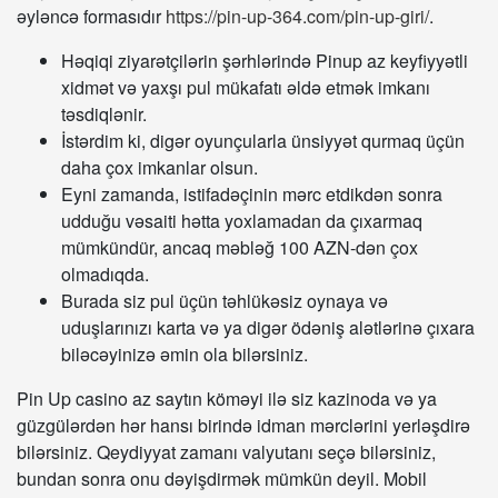
əyləncə formasıdır
https://pin-up-364.com/pin-up-giri/
.
Həqiqi ziyarətçilərin şərhlərində Pinup az keyfiyyətli
xidmət və yaxşı pul mükafatı əldə etmək imkanı
təsdiqlənir.
İstərdim ki, digər oyunçularla ünsiyyət qurmaq üçün
daha çox imkanlar olsun.
Eyni zamanda, istifadəçinin mərc etdikdən sonra
udduğu vəsaiti hətta yoxlamadan da çıxarmaq
mümkündür, ancaq məbləğ 100 AZN-dən çox
olmadıqda.
Burada siz pul üçün təhlükəsiz oynaya və
uduşlarınızı karta və ya digər ödəniş alətlərinə çıxara
biləcəyinizə əmin ola bilərsiniz.
Pin Up casino az saytın köməyi ilə siz kazinoda və ya
güzgülərdən hər hansı birində idman mərclərini yerləşdirə
bilərsiniz. Qeydiyyat zamanı valyutanı seçə bilərsiniz,
bundan sonra onu dəyişdirmək mümkün deyil. Mobil