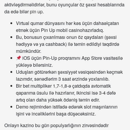
aktivləşdirməlidirlər, bunu oyunçular öz şəxsi hesablarında
da edə bilər
pin up
.
Virtual qumar dünyasını hər kəs üçün dahaəlçatan
etmək üçün Pin Up mobil casinohazırladıq.
Bu, bonusun çıxarılması onun öz qaydaları (şəxsi
hədiyyə və ya cashback) ilə təmin edildiyi təqdirdə
mümkündür.
iOS üçün Pin-Up proqramını App Store vasitəsilə
yükləyə bilərsiniz.
Uduşları götürərkən şəxsiyyət vəsiqəsindən keçmək
lazımdır, sənədlərim 3 saat ərzində yoxlanılıb.
Bir bet multipliker 1,7-1,8-ə çatdıqda avtomatik
qapanma üsulu ilə hazırlanır, ikincisi isə 3-4 dəfə
artıq olan daha yüksək ödəniş təmin edir.
Demo rejimindən istifadə edərək slot maşınlarının
işini və incəliklərini başa düşəcəksiniz.
Onlayn kazino bu gün populyarlığının zirvəsindədir