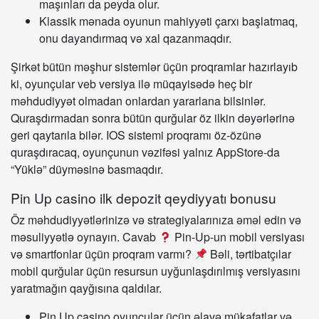
maşınları da peyda olur.
Klassik mənada oyunun mahiyyəti çarxı başlatmaq,
onu dayandırmaq və xal qazanmaqdır.
Şirkət bütün məşhur sistemlər üçün proqramlar hazırlayıb
ki, oyunçular veb versiya ilə müqayisədə heç bir
məhdudiyyət olmadan onlardan yararlana bilsinlər.
Quraşdırmadan sonra bütün qurğular öz ilkin dəyərlərinə
geri qaytarıla bilər. IOS sistemi proqramı öz-özünə
quraşdıracaq, oyunçunun vəzifəsi yalnız AppStore-da
“Yüklə” düyməsinə basmaqdır.
Pin Up casino ilk depozit qeydiyyatı bonusu
Öz məhdudiyyətlərinizə və strategiyalarınıza əməl edin və
məsuliyyətlə oynayın. Cavab
Pin-Up-un mobil versiyası
və smartfonlar üçün proqram varmı?
Bəli, tərtibatçılar
mobil qurğular üçün resursun uyğunlaşdırılmış versiyasını
yaratmağın qayğısına qaldılar.
Pin Up casino oyunçular üçün əlavə mükafatlar və