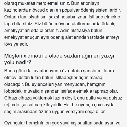
olaraq mükafatı mərc etməlisiniz. Bunlar onlayn
kazinolarda mövcud olan ən populyar ödəniş sistemləridir.
Onların tam siyahısını şəxsi hesabınızdan istifadə etməklə
tapa bilərsiniz. Siz bütün mövcud platformalarda ödəniş
əməliyyatları edə bilərsiniz. Administrasiya bütün
əməliyyatlar üçün eyni ödəniş alətlərindən istifadə etməyi
tövsiyə edir.
Müştəri xidməti ilə əlaqə saxlamağın ən yaxşı
yolu nədir?
Buna görə də, aviator oyunu öz qələbə şanslarını idarə
etməyi üstün tutan bütün istifadəçilər üçün maraqlı
olacaqdır. Bu əyləncələri yan menyudan, həmçinin
lobbidəki müvafiq nişandan istifadə etməklə tapmaq olar.
Cihazı cihaza yükləmək lazım deyil, onu pullu və ya pulsuz
rejimdə işə salmaq kifayətdir. Hər bir oyunçu çox sayda
seçim arasından özünə uyğun versiyanı seçə bilər.
Oyunçular həmçinin ən çox yayılmış sualları sadalayan və