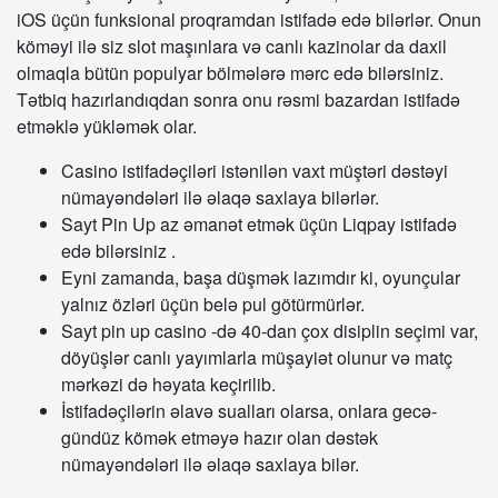
iOS üçün funksional proqramdan istifadə edə bilərlər. Onun
köməyi ilə siz slot maşınlara və canlı kazinolar da daxil
olmaqla bütün populyar bölmələrə mərc edə bilərsiniz.
Tətbiq hazırlandıqdan sonra onu rəsmi bazardan istifadə
etməklə yükləmək olar.
Casino istifadəçiləri istənilən vaxt müştəri dəstəyi
nümayəndələri ilə əlaqə saxlaya bilərlər.
Sayt Pin Up az əmanət etmək üçün Liqpay istifadə
edə bilərsiniz .
Eyni zamanda, başa düşmək lazımdır ki, oyunçular
yalnız özləri üçün belə pul götürmürlər.
Sayt pin up casino -də 40-dan çox disiplin seçimi var,
döyüşlər canlı yayımlarla müşayiət olunur və matç
mərkəzi də həyata keçirilib.
İstifadəçilərin əlavə sualları olarsa, onlara gecə-
gündüz kömək etməyə hazır olan dəstək
nümayəndələri ilə əlaqə saxlaya bilər.