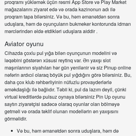
proqramı yükləmək üçün rəsmi App Store və Play Market
mağazalarını ziyarət edə və orada kazinonun adı ilə
proqram tapa bilərsiniz. Və bu, həm əmanətdən sonra
uduşlara, həm də oyunçuların bukmeker kontorunda idman
mərclərindən əldə etdikləri uduşlara aiddir .
Aviator oyunu
Cihazda çoxlu pul yığa bilən oyunçunun modelini və
ləqəbini göstərən xüsusi reytinq var. Ən yaxşı slot
maşınlarının siyahıları hər gün yenilənir və siz Pinup online
nəfərin ardıcıl olaraq böyük pul yığdığını görə bilərsiniz. Bu,
daha çox klub rəhbərliyinin nüfuzlu provayderlərlə
əməkdaşlığı ilə bağlıdır. Təbii ki, pul da lazım deyil, çünki
virtual kreditlərdə pulsuz oynaya bilərsiniz Pin Up oyunu
saytın ziyarətçisi sadəcə olaraq oyunlar olan bölməyə
getməli və orada təklif olunan modellərin ən yaxşısını
görməlidir.
Və bu, həm əmanətdən sonra uduşlara, həm də