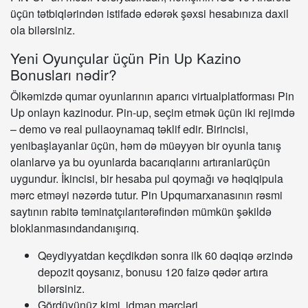
üçün tətbiqlərindən istifadə edərək şəxsi hesabınıza daxil
ola bilərsiniz.
Yeni Oyunçular üçün Pin Up Kazino
Bonusları nədir?
Ölkəmizdə qumar oyunlarının aparıcı virtualplatforması Pin
Up onlayn kazinodur. Pin-up, seçim etmək üçün iki rejimdə
– demo və real pullaoynamaq təklif edir. Birincisi,
yenibaşlayanlar üçün, həm də müəyyən bir oyunla tanış
olanlarvə ya bu oyunlarda bacarıqlarını artıranlarüçün
uygundur. İkincisi, bir hesaba pul qoymağı və həqiqipula
mərc etməyi nəzərdə tutur. Pin Upqumarxanasının rəsmi
saytının rabitə təminatçılarıtərəfindən mümkün şəkildə
bloklanmasındandanışırıq.
Qeydiyyatdan keçdikdən sonra ilk 60 dəqiqə ərzində
depozit qoysanız, bonusu 120 faizə qədər artıra
bilərsiniz.
Gördüyünüz kimi, idman mərcləri