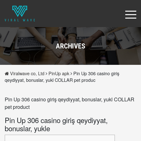
ARCHIVES
Viralwave co, Ltd
PinUp apk
Pin Up 306 casino giriş
qeydiyyat, bonuslar, yukl COLLAR pet produc
Pin Up 306 casino giriş qeydiyyat, bonuslar, yukl COLLAR
pet product
Pin Up 306 casino giriş qeydiyyat,
bonuslar, yukle