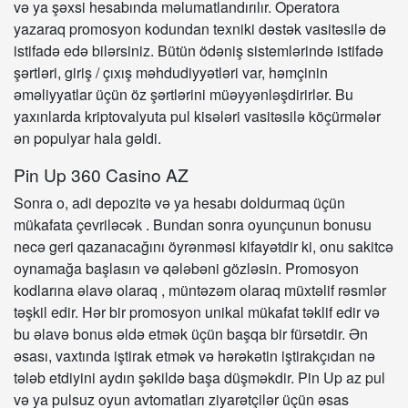
və ya şəxsi hesabında məlumatlandırılır. Operatora
yazaraq promosyon kodundan texniki dəstək vasitəsilə də
istifadə edə bilərsiniz. Bütün ödəniş sistemlərində istifadə
şərtləri, giriş / çıxış məhdudiyyətləri var, həmçinin
əməliyyatlar üçün öz şərtlərini müəyyənləşdirirlər. Bu
yaxınlarda kriptovalyuta pul kisələri vasitəsilə köçürmələr
ən populyar hala gəldi.
Pin Up 360 Casino AZ
Sonra o, adi depozitə və ya hesabı doldurmaq üçün
mükafata çevriləcək . Bundan sonra oyunçunun bonusu
necə geri qazanacağını öyrənməsi kifayətdir ki, onu sakitcə
oynamağa başlasın və qələbəni gözləsin. Promosyon
kodlarına əlavə olaraq , müntəzəm olaraq müxtəlif rəsmlər
təşkil edir. Hər bir promosyon unikal mükafat təklif edir və
bu əlavə bonus əldə etmək üçün başqa bir fürsətdir. Ən
əsası, vaxtında iştirak etmək və hərəkətin iştirakçıdan nə
tələb etdiyini aydın şəkildə başa düşməkdir. Pin Up az pul
və ya pulsuz oyun avtomatları ziyarətçilər üçün əsas