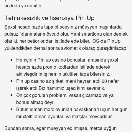
ərzində yoxlanılıb.
Təhlükəsizlik və lisenziya Pin Up
Şəxsi hesabınızda tapa biləcəyiniz müəyyən maşınlarda
pulsuz fırlanmalar mövcud olur. Yəni smartfonu olan demək
olar ki, hər bettor ondan istifadə edə bilər. IOS-da PinUp
yükləndikdən dərhal sonra avtomatik olaraq quraşdırılacaq.
Həmçinin Pin up casino bonusları arasında şəxsi
hesabınızda promo kodlardan istifadə edərək
aktivləşdirilmiş həmin təklifləri tapa bilərsiniz.
Pin up casino az şirkəti məni heyran etdi.20 nəfər
iştirak etdi.Biz hamımız uşaq kimi sevinirik.
Ən çox görülən problem, vəsait çıxarmaq və ya
bonus almaq deyil.
Bütün idman mərc oyunları həvəskarları üçün hər gün
müxtəlif idman oyunları və matçlar mövcuddur.
Bundan sonra, əgər müəyyən edilmişsə, mərcə uyğun