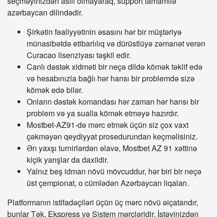
seçməyinizdən asılı olmayaraq, support tamamilə
azərbaycan dilindədir.
Şirkətin fəaliyyətinin əsasını hər bir müştəriyə
münasibətdə etibarlılıq və dürüstlüyə zəmanət verən
Curacao lisenziyası təşkil edir.
Canlı dəstək xidməti bir neçə dildə kömək təklif edə
və hesabınızla bağlı hər hansı bir problemdə sizə
kömək edə bilər.
Onların dəstək komandası hər zaman hər hansı bir
problem və ya sualla kömək etməyə hazırdır.
Mostbet-AZ91-də mərc etmək üçün siz çox vaxt
çəkməyən qeydiyyat prosedurundan keçməlisiniz.
Ən yaxşı turnirlərdən əlavə, Mostbet AZ 91 xəttinə
kiçik yarışlar da daxildir.
Yalnız beş idman növü mövcuddur, hər biri bir neçə
üst çempionat, o cümlədən Azərbaycan liqaları.
Platformanın istifadəçiləri üçün üç mərc növü əlçatandır,
bunlar Tək, Ekspress və Sistem mərcləridir. İstəyinizdən