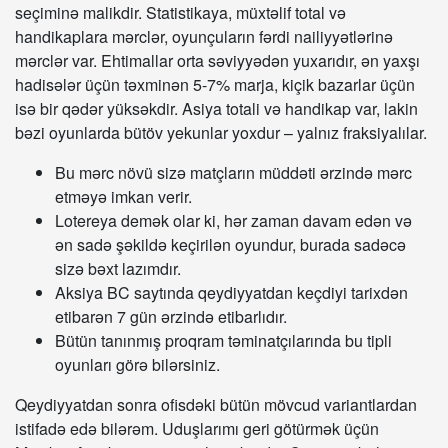
seçiminə malikdir. Statistikaya, müxtəlif total və
handikaplara mərclər, oyunçuların fərdi nailiyyətlərinə
mərclər var. Ehtimallar orta səviyyədən yuxarıdır, ən yaxşı
hadisələr üçün təxminən 5-7% marja, kiçik bazarlar üçün
isə bir qədər yüksəkdir. Asiya totali və handikap var, lakin
bəzi oyunlarda bütöv yekunlar yoxdur – yalnız fraksiyalılar.
Bu mərc növü sizə matçların müddəti ərzində mərc
etməyə imkan verir.
Lotereya demək olar ki, hər zaman davam edən və
ən sadə şəkildə keçirilən oyundur, burada sadəcə
sizə bəxt lazımdır.
Aksiya BC saytında qeydiyyatdan keçdiyi tarixdən
etibarən 7 gün ərzində etibarlıdır.
Bütün tanınmış proqram təminatçılarında bu tipli
oyunları görə bilərsiniz.
Qeydiyyatdan sonra ofisdəki bütün mövcud variantlardan
istifadə edə bilərəm. Uduşlarımı geri götürmək üçün