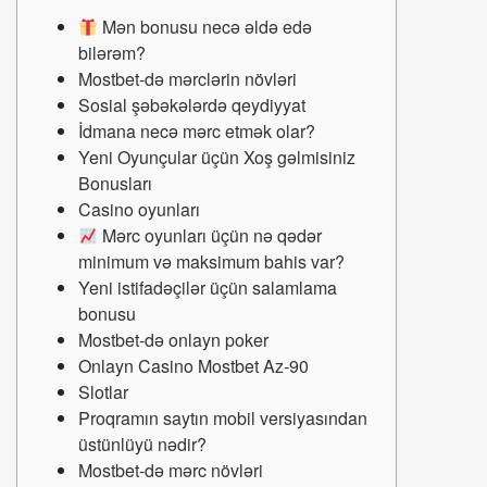
Mən bonusu necə əldə edə
bilərəm?
Mostbet-də mərclərin növləri
Sosial şəbəkələrdə qeydiyyat
İdmana necə mərc etmək olar?
Yeni Oyunçular üçün Xoş gəlmisiniz
Bonusları
Casino oyunları
Mərc oyunları üçün nə qədər
minimum və maksimum bahis var?
Yeni istifadəçilər üçün salamlama
bonusu
Mostbet-də onlayn poker
Onlayn Casino Mostbet Az-90
Slotlar
Proqramın saytın mobil versiyasından
üstünlüyü nədir?
Mostbet-də mərc növləri