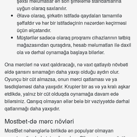
şəxsi məlumatlar ən son şifrələmə standartlarına
uyğun olaraq saxlanılır.
Əlavə olaraq, şirkətin istifadə qaydaları tamamilə
şəffafdır və hər bir istifadəçinin nəzərdən keçirməsi
üçün əlçatandır.
Müştərilər sadəcə olaraq proqramı cihazlarının tətbiq
mağazasından quraşdıra, hesab məlumatları ilə daxil
ola və dərhal oynamağa başlaya bilərlər.
Ona mərcləri nə vaxt qaldıracağı, nə vaxt qatlayıb növbəti
əldə şansını sınamağın daha yaxşı olduğu aydın olur.
Oyunçu bir cüt almazsa, onun mərci qatlaması və ya
təsdiqləməsi daha yaxşıdır. Krupier bir as və ya kralı aşkar
etdikdə, yalnız bir cüt olduqda oynamağa davam edə
bilərsiniz. Qarışıq olmayan əllər belə bir vəziyyətdə dərhal
qatlanmağı daha yaxşıdır.
Mostbet-də mərc növləri
MostBet nəhənglərlə birlikdə ən populyar olmayan