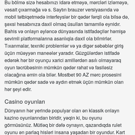
Bu bölmə sizə hesabınızı idarə etməyə, mərcləri izləməyə,
vəsait çıxarmağa və s. Saytın brauzer versiyasında və
mobil tətbiqetmədə interfeyslər bir qədər fərqli ola bilsə də,
şəxsi hesabınıza daxil olmaq üsulları tamamilə eynidır.
Bahis və onlayn əyləncə dünyasında istifadəçilər həmişə
sevimli platformalarına asanlıqla daxil ola bilmirlər.
Tıxanmalar, texniki problemlər və ya digər səbəblər giriş
üçün müəyyən maneələr yaradır. Güzgülərdən istifadə
edərək hər bir oyunçu xarici amillərdən asılı olmayaraq
oyun təcrübəsinin mümkün qədər rahat və fasiləsiz
olacağına əmin ola bilər. Mostbet 90 AZ mərc prosesini
mümkün qədər sadə və aydın etmək üçün mümkün olan
hər şeyi edir.
Casino oyunları
Dünyanın hər yerində populyar olan ən klassik onlayn
kazino oyunlarından biridir, yəqin ki, bu oyunu
görmüsünüz. Mütləq bir dəfə oynayın, qazandıqda rulet
oyunu ən parlaq hisləri insana yaşadan bir oyundur. Kart