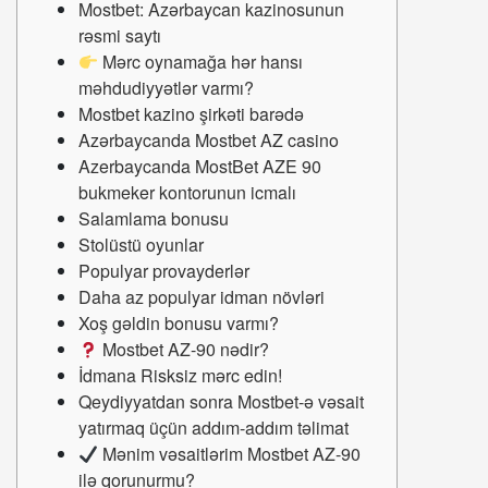
Mostbet: Azərbaycan kazinosunun
rəsmi saytı
Mərc oynamağa hər hansı
məhdudiyyətlər varmı?
Mostbet kazino şirkəti barədə
Azərbaycanda Mostbet AZ casino
Azerbaycanda MostBet AZE 90
bukmeker kontorunun icmalı
Salamlama bonusu
Stolüstü oyunlar
Populyar provayderlər
Daha az populyar idman növləri
Xoş gəldin bonusu varmı?
Mostbet AZ-90 nədir?
İdmana Risksiz mərc edin!
Qeydiyyatdan sonra Mostbet-ə vəsait
yatırmaq üçün addım-addım təlimat
Mənim vəsaitlərim Mostbet AZ-90
ilə qorunurmu?