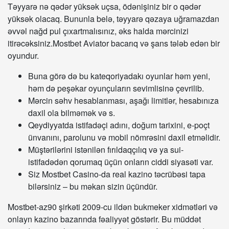
Təyyarə nə qədər yüksək uçsa, ödənişiniz bir o qədər
yüksək olacaq. Bununla belə, təyyarə qəzaya uğramazdan
əvvəl nağd pul çıxartmalısınız, əks halda mərcinizi
itirəcəksiniz.Mostbet Aviator bacarıq və şans tələb edən bir
oyundur.
Buna görə də bu kateqoriyadakı oyunlar həm yeni,
həm də peşəkar oyunçuların sevimlisinə çevrilib.
Mərcin səhv hesablanması, aşağı limitlər, hesabınıza
daxil ola bilməmək və s.
Qeydiyyatda istifadəçi adını, doğum tarixini, e-poçt
ünvanını, parolunu və mobil nömrəsini daxil etməlidir.
Müştərilərini istənilən fırıldaqçılıq və ya sui-
istifadədən qorumaq üçün onların ciddi siyasəti var.
Siz Mostbet Casino-da real kazino təcrübəsi tapa
bilərsiniz – bu məkan sizin üçündür.
Mostbet-az90 şirkəti 2009-cu ildən bukmeker xidmətləri və
onlayn kazino bazarında fəaliyyət göstərir. Bu müddət