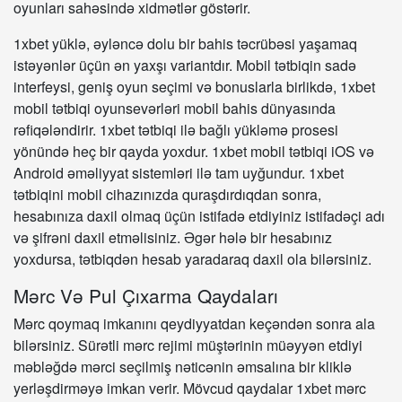
oyunları sahəsində xidmətlər göstərir.
1xbet yüklə, əyləncə dolu bir bahis təcrübəsi yaşamaq
istəyənlər üçün ən yaxşı variantdır. Mobil tətbiqin sadə
interfeysi, geniş oyun seçimi və bonuslarla birlikdə, 1xbet
mobil tətbiqi oyunsevərləri mobil bahis dünyasında
rəfiqələndirir. 1xbet tətbiqi ilə bağlı yükləmə prosesi
yönündə heç bir qayda yoxdur. 1xbet mobil tətbiqi iOS və
Android əməliyyat sistemləri ilə tam uyğundur. 1xbet
tətbiqini mobil cihazınızda quraşdırdıqdan sonra,
hesabınıza daxil olmaq üçün istifadə etdiyiniz istifadəçi adı
və şifrəni daxil etməlisiniz. Əgər hələ bir hesabınız
yoxdursa, tətbiqdən hesab yaradaraq daxil ola bilərsiniz.
Mərc Və Pul Çıxarma Qaydaları
Mərc qoymaq imkanını qeydiyyatdan keçəndən sonra ala
bilərsiniz. Sürətli mərc rejimi müştərinin müəyyən etdiyi
məbləğdə mərci seçilmiş nəticənin əmsalına bir kliklə
yerləşdirməyə imkan verir. Mövcud qaydalar 1xbet mərc