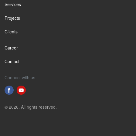
Services
Projects
Clients
Career
Contact
Connect with us
© 2026. All rights reserved.