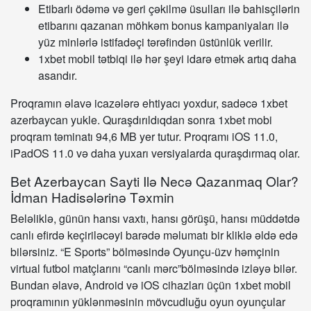
Etibarlı ödəmə və geri çəkilmə üsulları ilə bahisçilərin
etibarını qazanan möhkəm bonus kampaniyaları ilə
yüz minlərlə istifadəçi tərəfindən üstünlük verilir.
1xbet mobil tətbiqi ilə hər şeyi idarə etmək artıq daha
asandır.
Proqramın əlavə icazələrə ehtiyacı yoxdur, sadəcə 1xbet
azerbaycan yukle. Quraşdırıldıqdan sonra 1xbet mobi
proqram təminatı 94,6 MB yer tutur. Proqramı iOS 11.0,
iPadOS 11.0 və daha yuxarı versiyalarda quraşdırmaq olar.
Bet Azerbaycan Sayti Ilə Necə Qazanmaq Olar?
İdman Hadisələrinə Təxmin
Beləliklə, günün hansı vaxtı, hansı görüşü, hansı müddətdə
canlı efirdə keçiriləcəyi barədə məlumatı bir kliklə əldə edə
bilərsiniz. “E Sports” bölməsində Oyunçu-üzv həmçinin
virtual futbol matçlarını “canlı mərc”bölməsində izləyə bilər.
Bundan əlavə, Android və iOS cihazları üçün 1xbet mobil
proqramının yüklənməsinin mövcudluğu oyun oyunçular