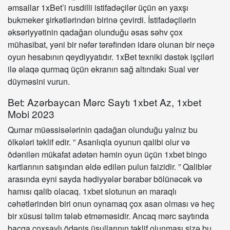
əmsallar 1xBet’i rusdilli istifadəçilər üçün ən yaxşı
bukmeker şirkətlərindən birinə çevirdi. İstifadəçilərin
əksəriyyətinin qadağan olunduğu əsas səhv çox
mühasibat, yəni bir nəfər tərəfindən idarə olunan bir neçə
oyun hesabının qeydiyyatıdır. 1xBet texniki dəstək işçiləri
ilə əlaqə qurmaq üçün ekranın sağ altındakı Sual ver
düyməsini vurun.
Bet: Azərbaycan Mərc Saytı 1xbet Az, 1xbet
Mobi 2023
Qumar müəssisələrinin qadağan olunduğu yalnız bu
ölkələri təklif edir. ” Asanlıqla oyunun qalibi olur və
ödənilən mükafat adətən həmin oyun üçün 1xbet bingo
kartlarının satışından əldə edilən pulun faizidir. ” Qaliblər
arasında eyni sayda hədiyyələr bərabər bölünəcək və
hamısı qalib olacaq. 1xbet slotunun ən maraqlı
cəhətlərindən biri onun oynamaq çox asan olması və heç
bir xüsusi təlim tələb etməməsidir. Ancaq mərc saytında
baçqa çoxsaylı ödəniş üsullarının təklif olunması sizə bu