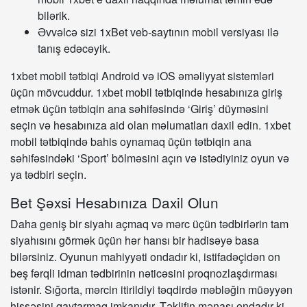
bilərik.
Əvvəlcə sizi 1xBet veb-saytının mobil versiyası ilə
tanış edəcəyik.
1xbet mobil tətbiqi Android və iOS əməliyyat sistemləri
üçün mövcuddur. 1xbet mobil tətbiqində hesabınıza giriş
etmək üçün tətbiqin ana səhifəsində ‘Giriş’ düyməsini
seçin və hesabınıza aid olan məlumatları daxil edin. 1xbet
mobil tətbiqində bahis oynamaq üçün tətbiqin ana
səhifəsindəki ‘Sport’ bölməsini açın və istədiyiniz oyun və
ya tədbiri seçin.
Bet Şəxsi Hesabınıza Daxil Olun
Daha geniş bir siyahı açmaq və mərc üçün tədbirlərin tam
siyahısını görmək üçün hər hansı bir hadisəyə basa
bilərsiniz. Oyunun mahiyyəti ondadır ki, istifadəçidən on
beş fərqli idman tədbirinin nəticəsini proqnozlaşdırması
istənir. Sığorta, mərcin itirildiyi təqdirdə məbləğin müəyyən
hissəsini qaytarmaq imkanıdır. Təklifin mənası ondadır ki,