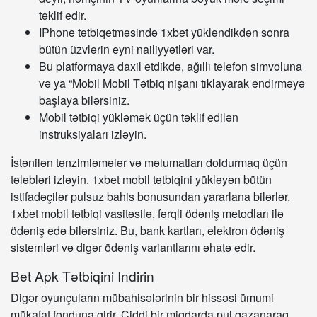
təklif edir.
IPhone tətbiqetməsində 1xbet yükləndikdən sonra
bütün üzvlərin eyni nailiyyətləri var.
Bu platformaya daxil etdikdə, ağıllı telefon simvoluna
və ya “Mobil Mobil Tətbiq nişanı tıklayarak endirməyə
başlaya bilərsiniz.
Mobil tətbiqi yükləmək üçün təklif edilən
instruksiyaları izləyin.
İstənilən tənzimləmələr və məlumatları doldurmaq üçün
tələbləri izləyin. 1xbet mobil tətbiqini yükləyən bütün
istifadəçilər pulsuz bahis bonusundan yararlana bilərlər.
1xbet mobil tətbiqi vasitəsilə, fərqli ödəniş metodları ilə
ödəniş edə bilərsiniz. Bu, bank kartları, elektron ödəniş
sistemləri və digər ödəniş variantlarını əhatə edir.
Bet Apk Tətbiqini Indirin
Digər oyunçuların mübahisələrinin bir hissəsi ümumi
mükafat fonduna girir. Ciddi bir miqdarda pul qazanaraq