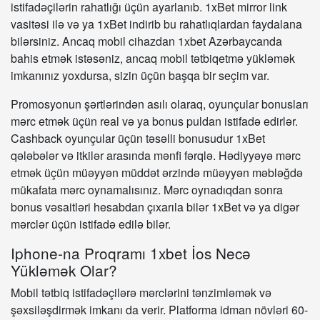
istifadəçilərin rahatlığı üçün ayarlanıb. 1xBet mirror link
vasitəsi ilə və ya 1xBet indirib bu rahatlıqlardan faydalana
bilərsiniz. Ancaq mobil cihazdan 1xbet Azərbaycanda
bahis etmək istəsəniz, ancaq mobil tətbiqetmə yükləmək
imkanınız yoxdursa, sizin üçün başqa bir seçim var.
Promosyonun şərtlərindən asılı olaraq, oyunçular bonusları
mərc etmək üçün real və ya bonus puldan istifadə edirlər.
Cashback oyunçular üçün təsəlli bonusudur 1xBet
qələbələr və itkilər arasında mənfi fərqlə. Hədiyyəyə mərc
etmək üçün müəyyən müddət ərzində müəyyən məbləğdə
mükafata mərc oynamalısınız. Mərc oynadıqdan sonra
bonus vəsaitləri hesabdan çıxarıla bilər 1xBet və ya digər
mərclər üçün istifadə edilə bilər.
Iphone-na Proqramı 1xbet İos Necə
Yükləmək Olar?
Mobil tətbiq istifadəçilərə mərclərini tənzimləmək və
şəxsiləşdirmək imkanı da verir. Platforma idman növləri 60-