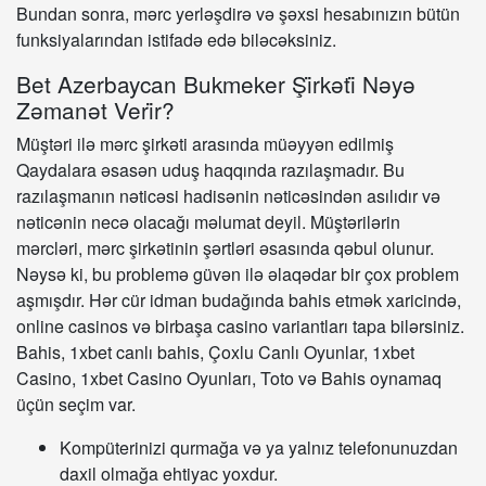
Bundan sonra, mərc yerləşdirə və şəxsi hesabınızın bütün
funksiyalarından istifadə edə biləcəksiniz.
Bet Azerbaycan Bukmeker Şi̇rkəti̇ Nəyə
Zəmanət Veri̇r?
Müştəri ilə mərc şirkəti arasında müəyyən edilmiş
Qaydalara əsasən uduş haqqında razılaşmadır. Bu
razılaşmanın nəticəsi hadisənin nəticəsindən asılıdır və
nəticənin necə olacağı məlumat deyil. Müştərilərin
mərcləri, mərc şirkətinin şərtləri əsasında qəbul olunur.
Nəysə ki, bu problemə güvən ilə əlaqədar bir çox problem
aşmışdır. Hər cür idman budağında bahis etmək xaricində,
online casinos və birbaşa casino variantları tapa bilərsiniz.
Bahis, 1xbet canlı bahis, Çoxlu Canlı Oyunlar, 1xbet
Casino, 1xbet Casino Oyunları, Toto və Bahis oynamaq
üçün seçim var.
Kompüterinizi qurmağa və ya yalnız telefonunuzdan
daxil olmağa ehtiyac yoxdur.