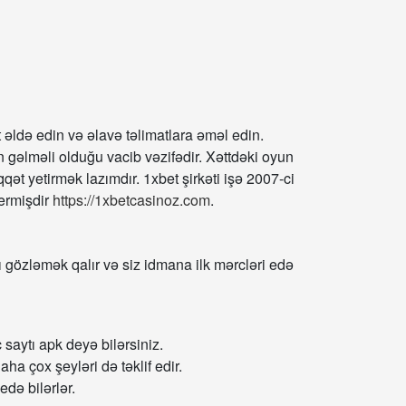
əldə edin və əlavə təlimatlara əməl edin.
əlməli olduğu vacib vəzifədir. Xəttdəki oyun
qət yetirmək lazımdır. 1xbet şirkəti işə 2007-ci
ermişdir
https://1xbetcasinoz.com
.
gözləmək qalır və siz idmana ilk mərcləri edə
saytı apk deyə bilərsiniz.
ha çox şeyləri də təklif edir.
də bilərlər.