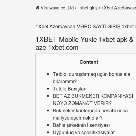
Viralwave co, Ltd
1xbet giriş
1Xbet Azerbayca
1Xbet Azerbaycan MƏRC SAYTI GİRİŞ 1xbet a
1XBET Mobile Yukle 1xbet apk & a
aze 1xbet.com
Content
Tətbiqi quraşdırmaq üçün bonus ala
bilərəmmi?
Tətbiq Baxışları
BET AZ BUKMEKER KOMPANIYASI
NƏYƏ ZƏMANƏT VERIR?
Bukmeker kontorunda hesabı necə
maliyyələşdirmək olar?
Bahis şirkətinin lisenziyası
Uyğunluq və spesifikasiyalar