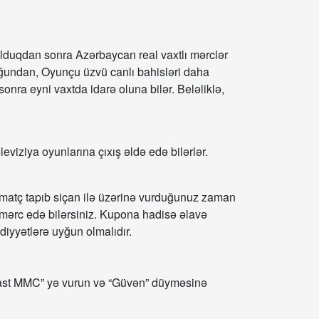
 olduqdan sonra Azərbaycan real vaxtlı mərclər
duğundan, Oyunçu üzvü canlı bahisləri daha
sonra eyni vaxtda idarə oluna bilər. Beləliklə,
viziya oyunlarına çıxış əldə edə bilərlər.
r matç tapıb siçan ilə üzərinə vurduğunuz zaman
a mərc edə bilərsiniz. Kupona hadisə əlavə
diyyətlərə uyğun olmalıdır.
ntrast MMC” yə vurun və “Güvən” düyməsinə