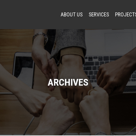
ABOUT US
SERVICES
PROJECT
ARCHIVES