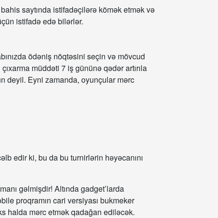
n bahis saytında istifadəçilərə kömək etmək və
ün istifadə edə bilərlər.
abınızda ödəniş nöqtəsini seçin və mövcud
l çıxarma müddəti 7 iş gününə qədər artırıla
ün deyil. Eyni zamanda, oyunçular mərc
lb edir ki, bu da bu turnirlərin həyəcanını
anı gəlmişdir! Altında gadget’larda
Mobile proqramın cari versiyası bukmeker
əks halda mərc etmək qadağan ediləcək.