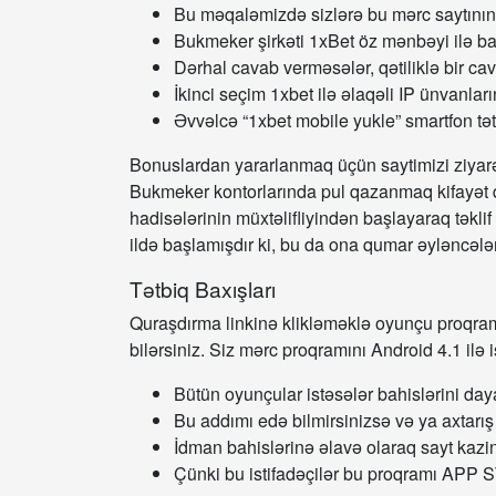
Bu məqaləmizdə sizlərə bu mərc saytının 
Bukmeker şirkəti 1xBet öz mənbəyi ilə bağ
Dərhal cavab verməsələr, qətiliklə bir cav
İkinci seçim 1xbet ilə əlaqəli IP ünvanları
Əvvəlcə “1xbet mobile yukle” smartfon tət
Bonuslardan yararlanmaq üçün saytimizi ziyarə
Bukmeker kontorlarında pul qazanmaq kifayət 
hadisələrinin müxtəlifliyindən başlayaraq təklif
ildə başlamışdır ki, bu da ona qumar əyləncəl
Tətbiq Baxışları
Quraşdırma linkinə klikləməklə oyunçu proqram
bilərsiniz. Siz mərc proqramını Android 4.1 ilə 
Bütün oyunçular istəsələr bahislərini daya
Bu addımı edə bilmirsinizsə və ya axtarı
İdman bahislərinə əlavə olaraq sayt kazino
Çünki bu istifadəçilər bu proqramı APP ST