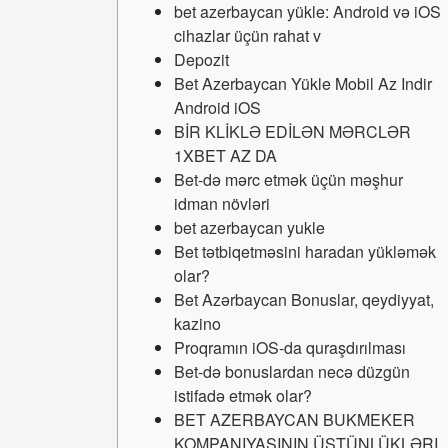
bet azerbaycan yükle: Android və iOS
cihazlar üçün rahat v
Depozit
Bet Azerbaycan Yükle Mobil Az Indir
Android iOS
BİR KLİKLƏ EDİLƏN MƏRCLƏR
1XBET AZ DA
Bet-də mərc etmək üçün məşhur
idman növləri
bet azerbaycan yukle
Bet tətbiqetməsini haradan yükləmək
olar?
Bet Azərbaycan Bonuslar, qeydiyyat,
kazino
Proqramın iOS-da quraşdırılması
Bet-də bonuslardan necə düzgün
istifadə etmək olar?
BET AZERBAYCAN BUKMEKER
KOMPANIYASININ ÜSTÜNLÜKLƏRI