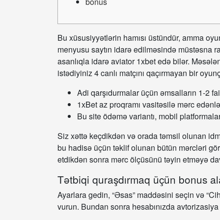
bonus
Bu xüsusiyyətlərin hamısı üstündür, amma oyunç
menyusu saytın idarə edilməsində müstəsna raha
asanlıqla idarə aviator 1xbet edə bilər. Məsələn,
istədiyiniz 4 canlı matçını qaçırmayan bir oyun
Adi qarşıdurmalar üçün əmsalların 1-2 fai
1xBet az proqramı vasitəsilə mərc edənlə
Bu site ödəmə variantı, mobil platformala
Siz xəttə keçdikdən və orada təmsil olunan idm
bu hadisə üçün təklif olunan bütün mərcləri gör
etdikdən sonra mərc ölçüsünü təyin etməyə dava
Tətbiqi quraşdırmaq üçün bonus al
Ayarlara gedin, “Əsas” maddəsini seçin və “Ci
vurun. Bundan sonra hesabınızda avtorizasiya üçü